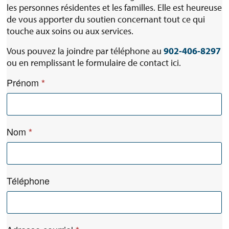
les personnes résidentes et les familles. Elle est heureuse
de vous apporter du soutien concernant tout ce qui
touche aux soins ou aux services.
Vous pouvez la joindre par téléphone au
902-406-8297
ou en remplissant le formulaire de contact ici.
R
Prénom
*
e
s
i
d
Nom
*
e
n
t
a
Téléphone
n
d
F
a