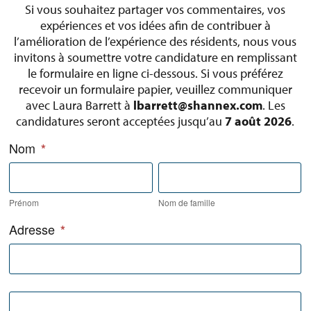
Si vous souhaitez partager vos commentaires, vos
expériences et vos idées afin de contribuer à
l’amélioration de l’expérience des résidents, nous vous
invitons à soumettre votre candidature en remplissant
le formulaire en ligne ci-dessous. Si vous préférez
recevoir un formulaire papier, veuillez communiquer
avec Laura Barrett à
lbarrett@shannex.com
. Les
candidatures seront acceptées jusqu’au
7 août 2026
.
R
Nom
*
e
P
N
s
r
o
i
é
m
Prénom
Nom de famille
d
n
d
e
Adresse
o
*
e
n
m
f
A
t
a
d
a
m
r
n
i
e
A
d
l
s
d